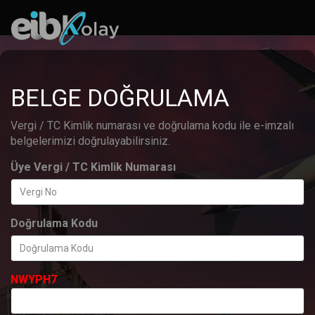
BELGE DOĞRULAMA
Vergi / TC Kimlik numarası ve doğrulama kodu ile e-imzalı
belgelerimizi doğrulayabilirsiniz.
Üye Vergi / TC Kimlik Numarası
Doğrulama Kodu
NWYPH7