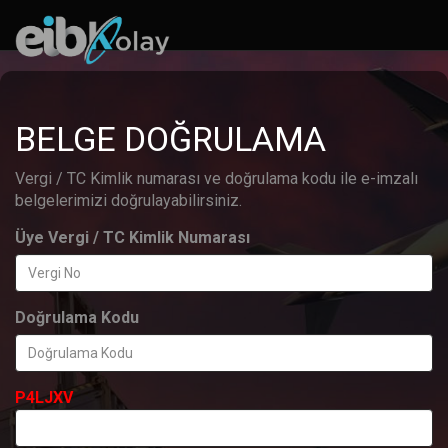
BELGE DOĞRULAMA
Vergi / TC Kimlik numarası ve doğrulama kodu ile e-imzalı
belgelerimizi doğrulayabilirsiniz.
Üye Vergi / TC Kimlik Numarası
Doğrulama Kodu
P4LJXV